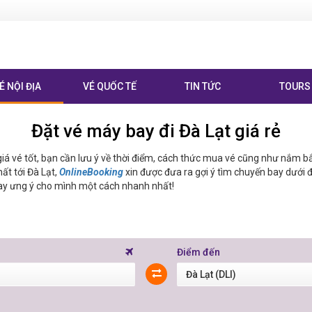
É NỘI ĐỊA
VÉ QUỐC TẾ
TIN TỨC
TOURS
Đặt vé máy bay đi Đà Lạt giá rẻ
giá vé tốt, bạn cần lưu ý về thời điểm, cách thức mua vé cũng như nắm 
ất tới Đà Lạt,
OnlineBooking
xin được đưa ra gợi ý tìm chuyến bay dưới đ
ay ưng ý cho mình một cách nhanh nhất!
Điểm đến
Đà Lạt (DLI)