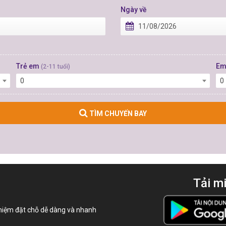
Ngày về
Trẻ em
Em
(2-11 tuổi)
0
0
TÌM CHUYẾN BAY
Tải m
hiệm đặt chỗ dễ dàng và nhanh