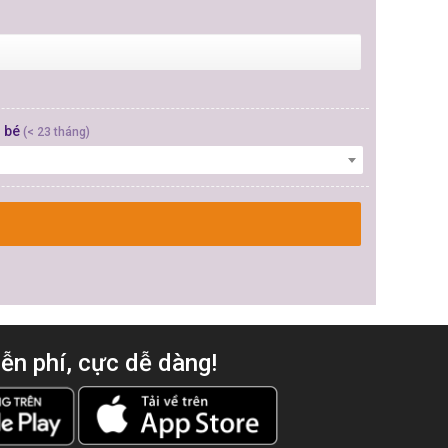
 bé
(< 23 tháng)
iễn phí, cực dễ dàng!